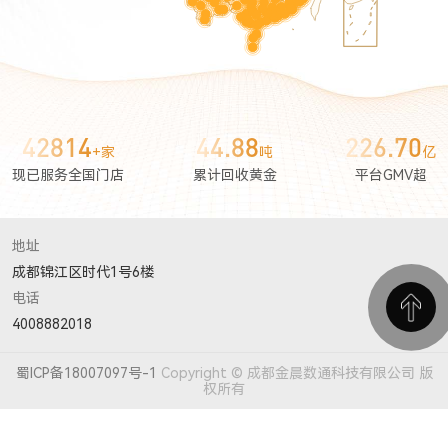
42814
44.88
226.70
+家
吨
亿
现已服务全国门店
累计回收黄金
平台GMV超
地址
成都锦江区时代1号6楼
电话
4008882018
蜀ICP备18007097号-1
Copyright © 成都金晨数通科技有限公司 版
权所有