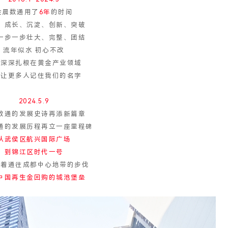
金晨数通用了
6年
的时间
、成长、沉淀、创新、突破
一步一步壮大、完整、团结
流年似水 初心不改
们深深扎根在黄金产业领域
力让更多人记住我们的名字
2024.5.9
数通的发展史诗再添新篇章
通的发展历程再立一座里程碑
从武侯区航兴国际广场
到锦江区时代一号
迈着通往成都中心地带的步伐
中国再生金回购的城池堡垒