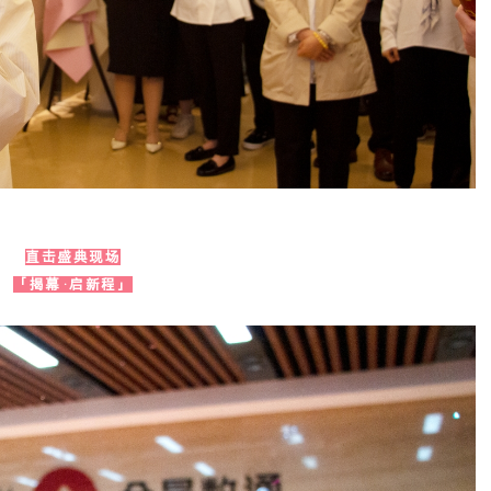
直击盛典现场
「揭幕·启新程」