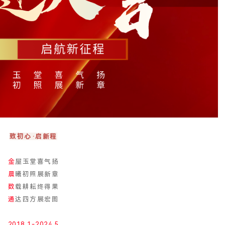
致初心·启新程
金
屋玉堂喜气
扬
晨
曦初照展新章
数
载耕耘终得果
通
达四方展宏图
2018.1-2024.5