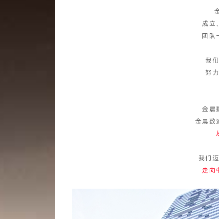
成立
团队
我
努
金晨
金晨数
我们
走向